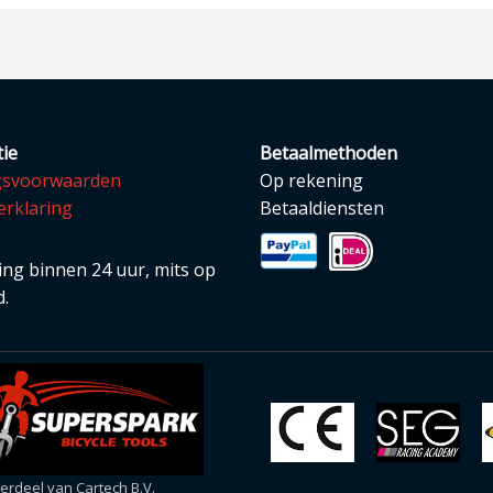
ie
Betaalmethoden
gsvoorwaarden
Op rekening
erklaring
Betaaldiensten
ng binnen 24 uur, mits op
.
rdeel van Cartech B.V.