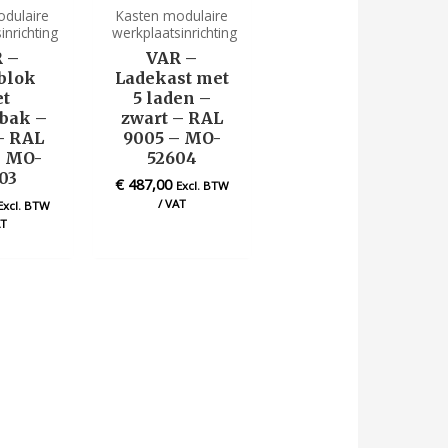
odulaire
Kasten modulaire
inrichting
werkplaatsinrichting
 –
VAR –
blok
Ladekast met
t
5 laden –
sbak –
zwart – RAL
– RAL
9005 – MO-
– MO-
52604
03
€
487,00
Excl. BTW
/ VAT
Excl. BTW
AT