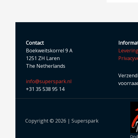
Contact
Informat
Boekweitskorrel 9 A
Leverin
1251 ZH Laren
Privacyv
The Netherlands
Verzendi
info@superspark.nl
voorraad
+31 35 538 95 14
Copyright © 2026 | Superspark
Onde