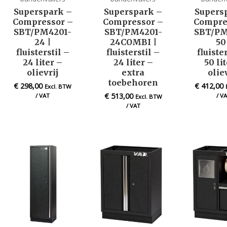
Superspark –
Superspark –
Supers
Compressor –
Compressor –
Compre
SBT/PM4201-
SBT/PM4201-
SBT/PM
24 |
24COMBI |
50
fluisterstil –
fluisterstil –
fluiste
24 liter –
24 liter –
50 li
olievrij
extra
olie
toebehoren
€
298,00
€
412,00
Excl. BTW
€
513,00
/ VAT
/ V
Excl. BTW
/ VAT