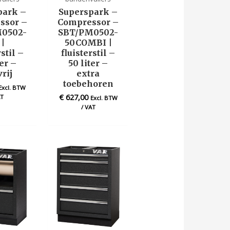
park –
Superspark –
ssor –
Compressor –
0502-
SBT/PM0502-
 |
50COMBI |
rstil –
fluisterstil –
ter –
50 liter –
vrij
extra
toebehoren
Excl. BTW
€
627,00
AT
Excl. BTW
/ VAT