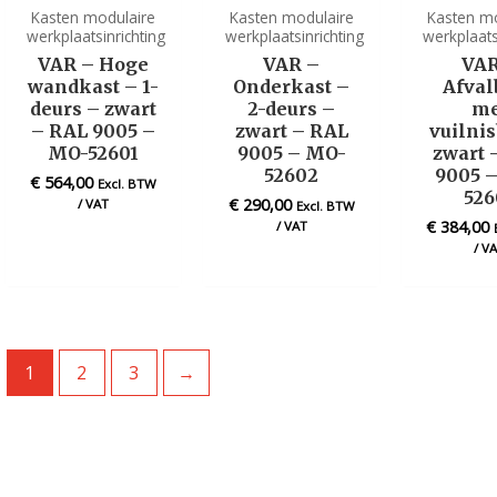
Kasten modulaire
Kasten modulaire
Kasten m
werkplaatsinrichting
werkplaatsinrichting
werkplaats
VAR – Hoge
VAR –
VAR
wandkast – 1-
Onderkast –
Afval
deurs – zwart
2-deurs –
me
– RAL 9005 –
zwart – RAL
vuilni
MO-52601
9005 – MO-
zwart 
52602
9005 
€
564,00
Excl. BTW
526
€
290,00
/ VAT
Excl. BTW
€
384,00
/ VAT
/ V
1
2
3
→