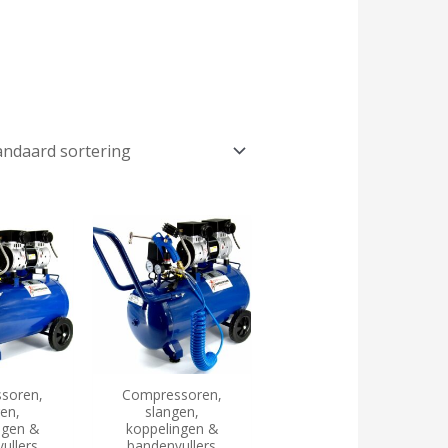
soren,
Compressoren,
gen,
slangen,
ngen &
koppelingen &
ullers
bandenvullers