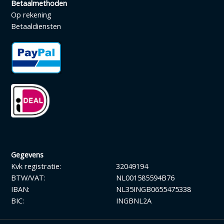
Betaalmethoden
Op rekening
Betaaldiensten
Gegevens
Kvk registratie:
32049194
BTW/VAT:
NL001585594B76
IBAN:
NL35INGB0655475338
BIC:
INGBNL2A