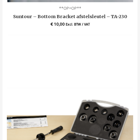
**OP=OP**
Suntour – Bottom Bracket afstelsleutel – TA-230
€
10,00
Excl. BTW / VAT