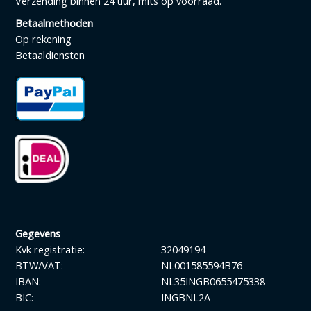
Verzending binnen 24 uur, mits op voorraad.
Betaalmethoden
Op rekening
Betaaldiensten
Gegevens
Kvk registratie:
32049194
BTW/VAT:
NL001585594B76
IBAN:
NL35INGB0655475338
BIC:
INGBNL2A