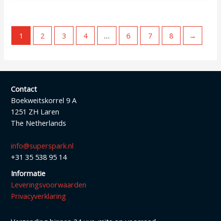
1
2
3
4
…
6
7
8
→
Contact
Boekweitskorrel 9 A
1251 ZH Laren
The Netherlands
info@superspark.nl
+31 35 538 95 14
Informatie
Leveringsvoorwaarden
Privacyverklaring