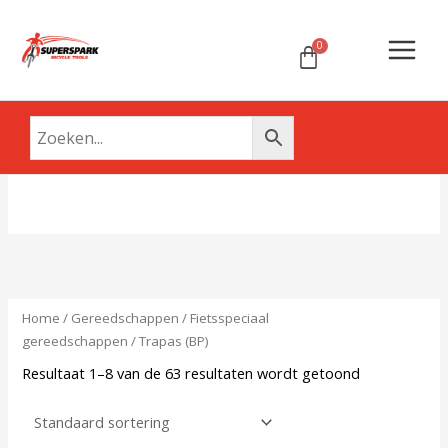
Ga
Main
naar
Menu
de
inhoud
Home
/
Gereedschappen
/
Fietsspeciaal
gereedschappen
/ Trapas (BP)
Resultaat 1–8 van de 63 resultaten wordt getoond