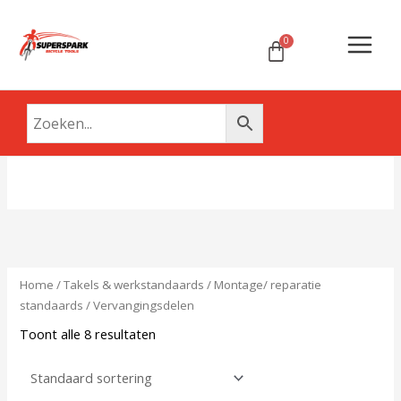
Ga
Main
naar
Menu
de
inhoud
Home
/
Takels & werkstandaards
/
Montage/ reparatie
standaards
/ Vervangingsdelen
Toont alle 8 resultaten