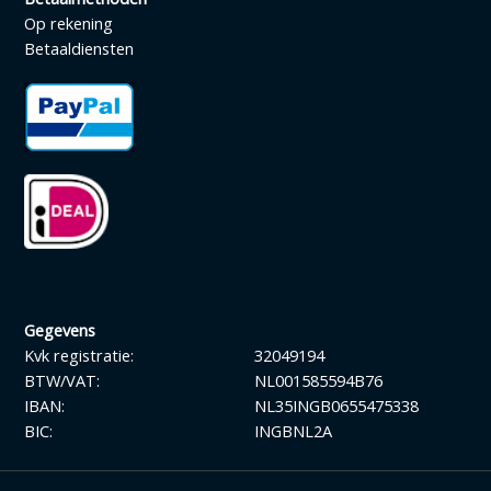
Op rekening
Betaaldiensten
Gegevens
Kvk registratie:
32049194
BTW/VAT:
NL001585594B76
IBAN:
NL35INGB0655475338
BIC:
INGBNL2A