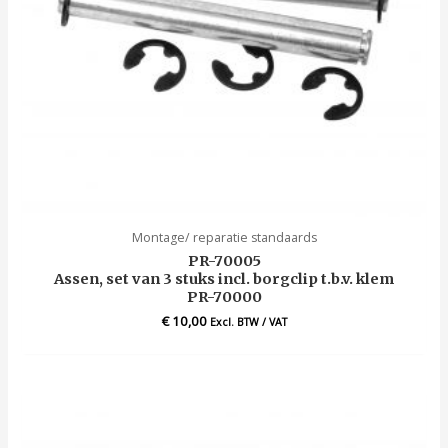
Montage/ reparatie standaards
PR-70005
Assen, set van 3 stuks incl. borgclip t.b.v. klem
PR-70000
€
10,00
Excl. BTW / VAT