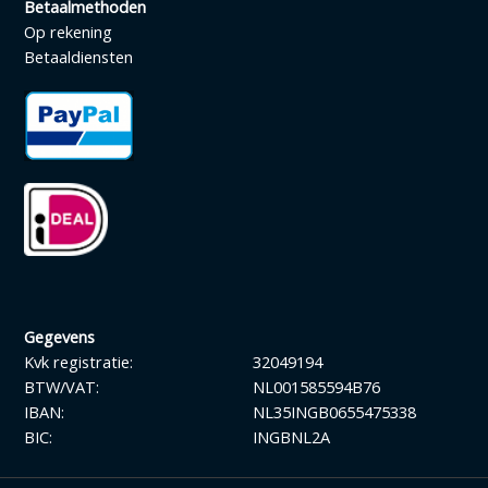
Betaalmethoden
Op rekening
Betaaldiensten
Gegevens
Kvk registratie:
32049194
BTW/VAT:
NL001585594B76
IBAN:
NL35INGB0655475338
BIC:
INGBNL2A