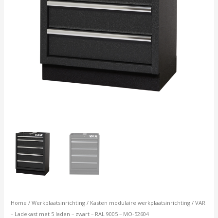
-
MO-
52604
aantal
Home
/
Werkplaatsinrichting
/
Kasten modulaire werkplaatsinrichting
/ VAR
– Ladekast met 5 laden – zwart – RAL 9005 – MO-52604