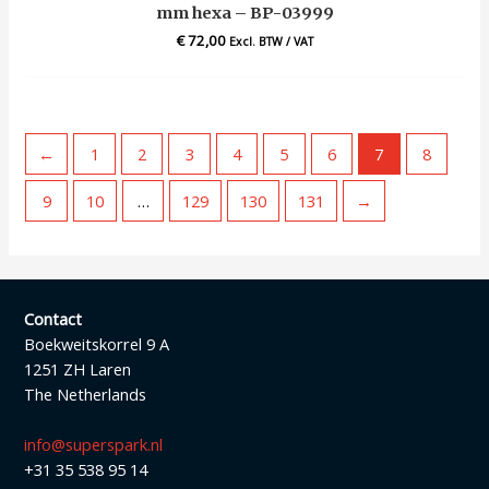
mm hexa – BP-03999
€
72,00
Excl. BTW / VAT
←
1
2
3
4
5
6
7
8
9
10
…
129
130
131
→
Contact
Boekweitskorrel 9 A
1251 ZH Laren
The Netherlands
info@superspark.nl
+31 35 538 95 14