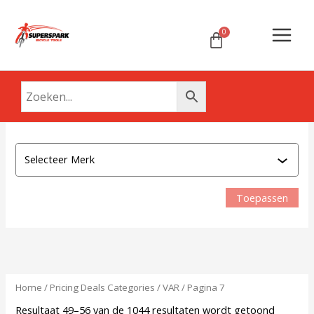
Ga
Main
naar
Menu
de
inhoud
Attri
M
e
r
Toepassen
k
Home
/ Pricing Deals Categories /
VAR
/ Pagina 7
Resultaat 49–56 van de 1044 resultaten wordt getoond