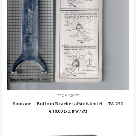
**OP=OP**
Suntour – Bottom Bracket afstelsleutel – TA-230
€
10,00
Excl. BTW / VAT