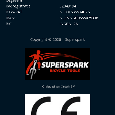
Gegevens
Kvk registratie:
32049194
BTW/VAT:
NL001585594B76
IBAN:
NL35INGB0655475338
BIC:
INGBNL2A
Copyright © 2026 | Superspark
Onderdeel van Cartech B.V.