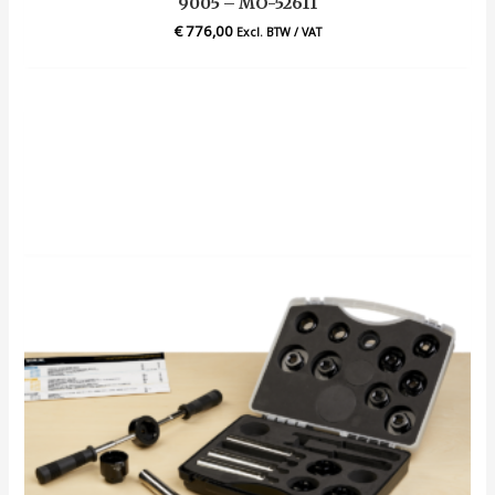
9005 – MO-52611
€
776,00
Excl. BTW / VAT