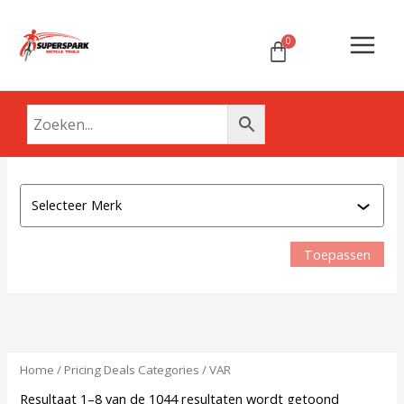
Ga
Main
naar
Menu
de
inhoud
Attri
M
e
r
Toepassen
k
Home
/ Pricing Deals Categories / VAR
Resultaat 1–8 van de 1044 resultaten wordt getoond