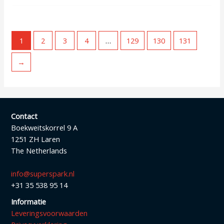
1
2
3
4
…
129
130
131
→
Contact
Boekweitskorrel 9 A
1251 ZH Laren
The Netherlands
info@superspark.nl
+31 35 538 95 14
Informatie
Leveringsvoorwaarden