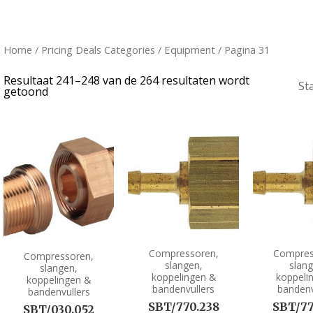
Home
/ Pricing Deals Categories /
Equipment
/ Pagina 31
Resultaat 241–248 van de 264 resultaten wordt
getoond
Compressoren,
Compres
Compressoren,
slangen,
slan
slangen,
koppelingen &
koppeli
koppelingen &
bandenvullers
bandenv
bandenvullers
SBT/770.238
SBT/77
SBT/030.052