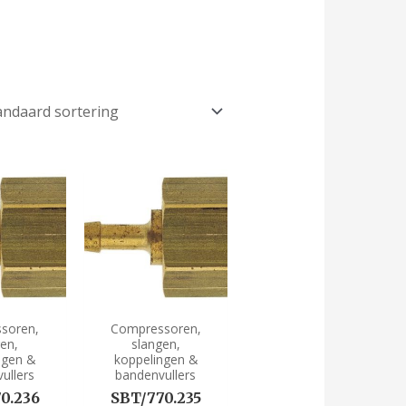
soren,
Compressoren,
gen,
slangen,
ngen &
koppelingen &
ullers
bandenvullers
0.236
SBT/770.235