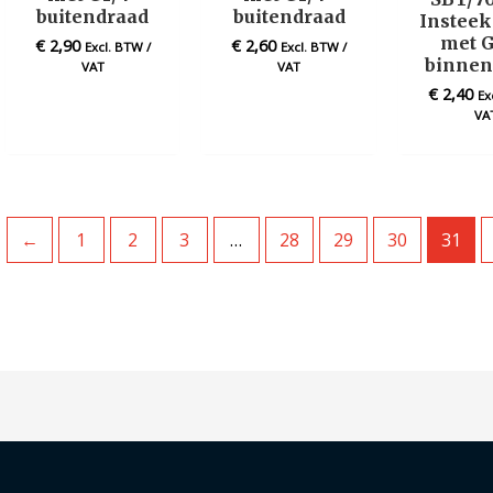
buitendraad
buitendraad
Insteek
met G
€
2,90
€
2,60
Excl. BTW /
Excl. BTW /
binnen
VAT
VAT
€
2,40
Ex
VA
←
1
2
3
…
28
29
30
31