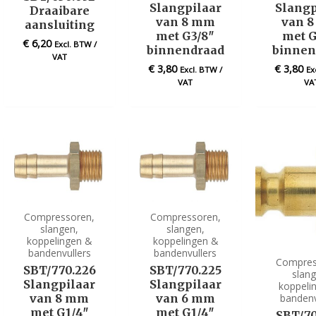
Slangpilaar
Slangp
Draaibare
van 8 mm
van 
aansluiting
met G3/8″
met G
€
6,20
Excl. BTW /
binnendraad
binnen
VAT
€
3,80
€
3,80
Excl. BTW /
Ex
VAT
VA
Compressoren,
Compressoren,
slangen,
slangen,
koppelingen &
koppelingen &
bandenvullers
bandenvullers
Compres
SBT/770.226
SBT/770.225
slan
Slangpilaar
Slangpilaar
koppeli
bandenv
van 8 mm
van 6 mm
met G1/4″
met G1/4″
SBT/70