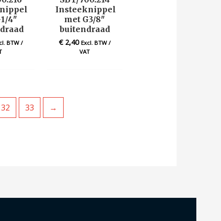
nippel
Insteeknippel
1/4″
met G3/8″
draad
buitendraad
€
2,40
cl. BTW /
Excl. BTW /
T
VAT
32
33
→