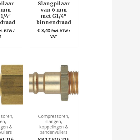
ilaar
Slangpilaar
8 mm
van 6 mm
1/4″
met G1/4″
draad
binnendraad
€
3,40
cl. BTW /
Excl. BTW /
T
VAT
soren,
Compressoren,
gen,
slangen,
ngen &
koppelingen &
ullers
bandenvullers
0.216
SBT/700.214