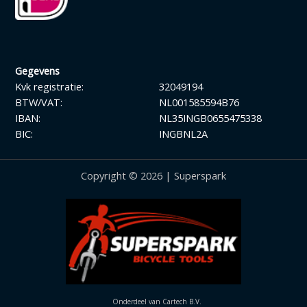
Gegevens
Kvk registratie:
32049194
BTW/VAT:
NL001585594B76
IBAN:
NL35INGB0655475338
BIC:
INGBNL2A
Copyright © 2026 | Superspark
Onderdeel van Cartech B.V.