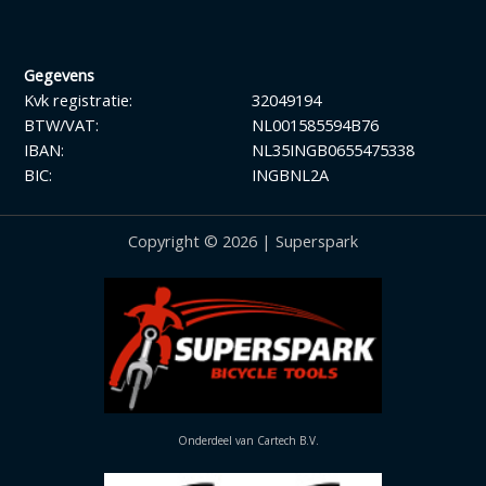
Gegevens
Kvk registratie:
32049194
BTW/VAT:
NL001585594B76
IBAN:
NL35INGB0655475338
BIC:
INGBNL2A
Copyright © 2026 | Superspark
Onderdeel van Cartech B.V.