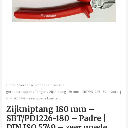
5749
-
zeer
goede
kwaliteit
aantal
Home
/
Gereedschappen
/
Universele
gereedschappen
/
Tangen
/ Zijkniptang 180 mm – SBT/PD1226-180 – Padre |
DIN ISO 5749 – zeer goede kwaliteit
Zijkniptang 180 mm –
SBT/PD1226-180 – Padre |
DIN ISO 5749 – zeer goede