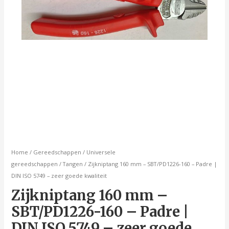
5749
-
zeer
goede
kwaliteit
aantal
Home
/
Gereedschappen
/
Universele
gereedschappen
/
Tangen
/ Zijkniptang 160 mm – SBT/PD1226-160 – Padre |
DIN ISO 5749 – zeer goede kwaliteit
Zijkniptang 160 mm –
SBT/PD1226-160 – Padre |
DIN ISO 5749 – zeer goede