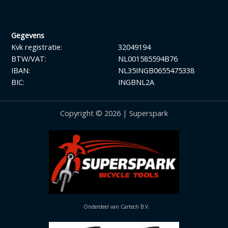
Gegevens
Kvk registratie:
32049194
BTW/VAT:
NL001585594B76
IBAN:
NL35INGB0655475338
BIC:
INGBNL2A
Copyright © 2026 | Superspark
Onderdeel van Cartech B.V.