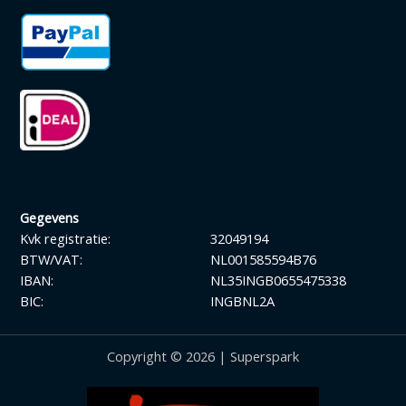
Gegevens
Kvk registratie:
32049194
BTW/VAT:
NL001585594B76
IBAN:
NL35INGB0655475338
BIC:
INGBNL2A
Copyright © 2026 | Superspark