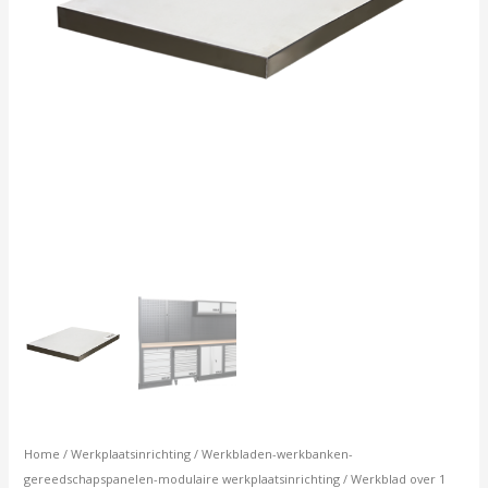
/
Roestvrij
staal
aantal
Home
/
Werkplaatsinrichting
/
Werkbladen-werkbanken-
gereedschapspanelen-modulaire werkplaatsinrichting
/ Werkblad over 1