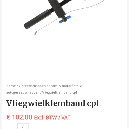
Home
/
Gereedschappen
/
Brom-& motorfiets- &
autogereedschappen
/ Vliegwielklemband cpl
Vliegwielklemband cpl
€
102,00
Excl. BTW / VAT