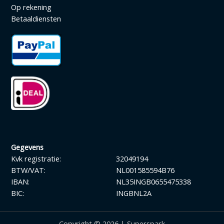
Op rekening
Betaaldiensten
Gegevens
Kvk registratie:
32049194
BTW/VAT:
NL001585594B76
IBAN:
NL35INGB0655475338
BIC:
INGBNL2A
Copyright © 2026 | Superspark