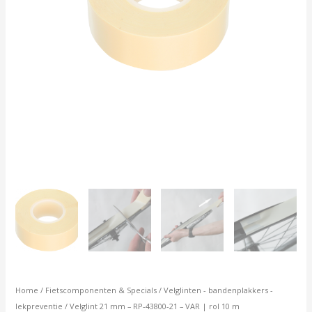
10
m
aantal
Home
/
Fietscomponenten & Specials
/
Velglinten - bandenplakkers -
lekpreventie
/ Velglint 21 mm – RP-43800-21 – VAR | rol 10 m