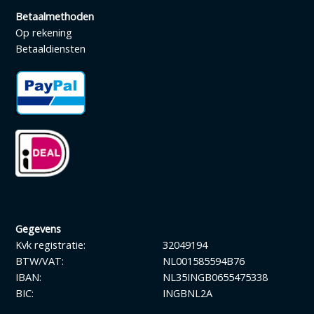
Betaalmethoden
Op rekening
Betaaldiensten
Gegevens
Kvk registratie:
32049194
BTW/VAT:
NL001585594B76
IBAN:
NL35INGB0655475338
BIC:
INGBNL2A