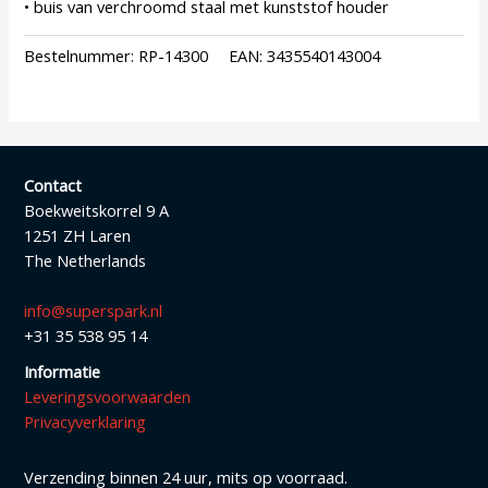
• buis van verchroomd staal met kunststof houder
Bestelnummer:
RP-14300
EAN:
3435540143004
Contact
Boekweitskorrel 9 A
1251 ZH Laren
The Netherlands
info@superspark.nl
+31 35 538 95 14
Informatie
Leveringsvoorwaarden
Privacyverklaring
Verzending binnen 24 uur, mits op voorraad.