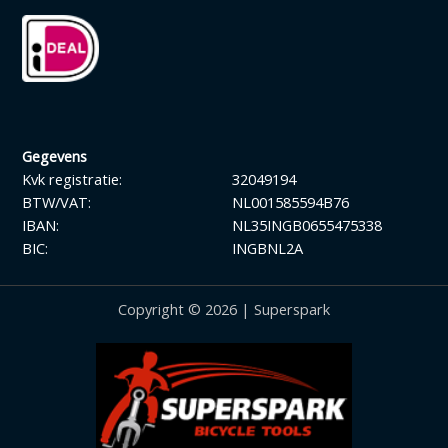
Gegevens
Kvk registratie:
32049194
BTW/VAT:
NL001585594B76
IBAN:
NL35INGB0655475338
BIC:
INGBNL2A
Copyright © 2026 | Superspark