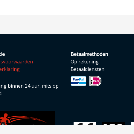
ie
Betaalmethoden
gsvoorwaarden
Op rekening
erklaring
Betaaldiensten
ng binnen 24 uur, mits op
.