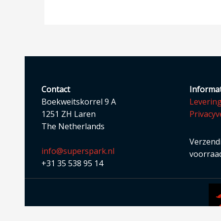
Contact
Informat
Boekweitskorrel 9 A
Leverin
1251 ZH Laren
Privacyv
The Netherlands
Verzendi
info@superspark.nl
voorraad
+31 35 538 95 14
Copyright © 2026 | Superspark