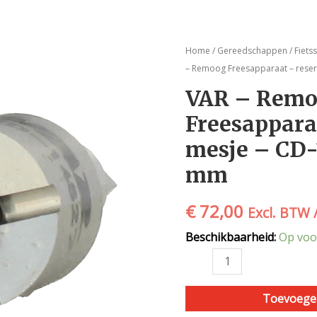
VAR
Home
/
Gereedschappen
/
Fiets
-
– Remoog Freesapparaat – rese
Remoog
VAR – Rem
Freesapparaat
Freesappara
-
reserve
mesje – CD-1
mesje
mm
-
CD-
€
72,00
14527
Excl. BTW 
|
Beschikbaarheid:
Op voo
diam.
13
mm
aantal
Toevoege