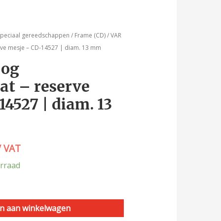
speciaal gereedschappen
/
Frame (CD)
/ VAR
rve mesje – CD-14527 | diam. 13 mm
oog
at – reserve
4527 | diam. 13
/ VAT
rraad
n aan winkelwagen