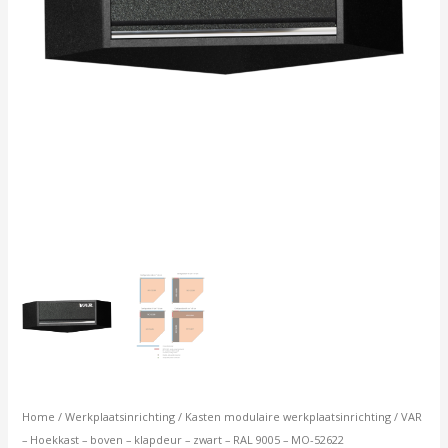
9005
-
MO-
52622
aantal
Home
/
Werkplaatsinrichting
/
Kasten modulaire werkplaatsinrichting
/ VAR
– Hoekkast – boven – klapdeur – zwart – RAL 9005 – MO-52622