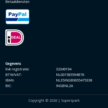
Betaaldiensten
Gegevens
Kvk registratie:
32049194
BTW/VAT:
NL001585594B76
IBAN:
NL35INGB0655475338
BIC:
INGBNL2A
Copyright © 2026 | Superspark