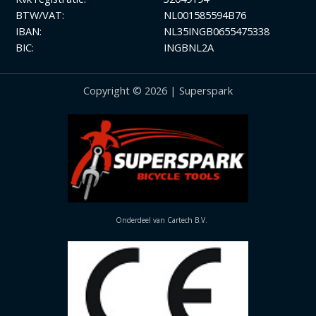
BTW/VAT:
NL001585594B76
IBAN:
NL35INGB0655475338
BIC:
INGBNL2A
Copyright © 2026 | Superspark
Onderdeel van Cartech B.V.