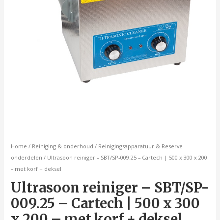
x
200
-
met
korf
+
deksel
aantal
Home
/
Reiniging & onderhoud
/
Reinigingsapparatuur & Reserve
onderdelen
/ Ultrasoon reiniger – SBT/SP-009.25 – Cartech | 500 x 300 x 200
– met korf + deksel
Ultrasoon reiniger – SBT/SP-
009.25 – Cartech | 500 x 300
x 200 – met korf + deksel