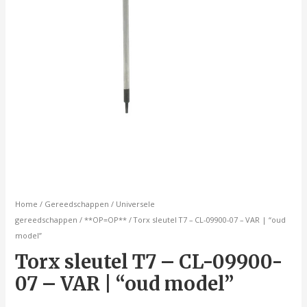
model"
aantal
Home
/
Gereedschappen
/
Universele
gereedschappen
/
**OP=OP**
/ Torx sleutel T7 – CL-09900-07 – VAR | “oud
model”
Torx sleutel T7 – CL-09900-
07 – VAR | “oud model”