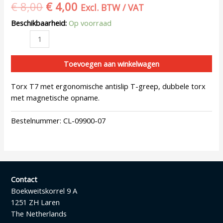
€
8,00
€
4,00
Excl. BTW / VAT
Beschikbaarheid:
Op voorraad
Toevoegen aan winkelwagen
Torx T7 met ergonomische antislip T-greep, dubbele torx
met magnetische opname.
Bestelnummer:
CL-09900-07
Contact
Boekweitskorrel 9 A
1251 ZH Laren
The Netherlands