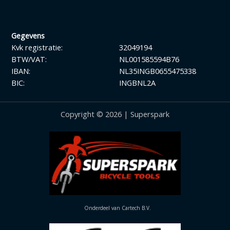
Gegevens
Kvk registratie:
32049194
BTW/VAT:
NL001585594B76
IBAN:
NL35INGB0655475338
BIC:
INGBNL2A
Copyright © 2026 | Superspark
Onderdeel van Cartech B.V.