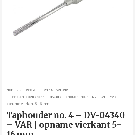
5-
16
mm
aantal
Home
/
Gereedschappen
/
Universele
gereedschappen
/
Schroefdraad
/ Taphouder no. 4 – DV-04340 – VAR |
opname vierkant 5-16 mm
Taphouder no. 4 – DV-04340
– VAR | opname vierkant 5-
16 mm