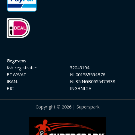
Gegevens
Kvk registratie:
32049194
BTW/VAT:
NL001585594B76
IBAN:
NL35INGB0655475338
BIC:
INGBNL2A
Copyright © 2026 | Superspark