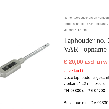
Home
/
Gereedschappen
/
Univer
gereedschappen
/
Schroefdraad
/
vierkant 4-12 mm
Taphouder no.
VAR | opname 
€
20,00
Excl. BTW 
Uitverkocht
Deze taphouder is geschi
vierkant 4-12 mm, zoals:
FH-93800 en PE-04700
Bestelnummer:
DV-04330