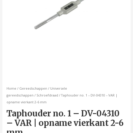
2-
6
mm
aantal
Home
/
Gereedschappen
/
Universele
gereedschappen
/
Schroefdraad
/ Taphouder no. 1 – DV-04310 – VAR |
opname vierkant 2-6 mm
Taphouder no. 1 – DV-04310
– VAR | opname vierkant 2-6
mm