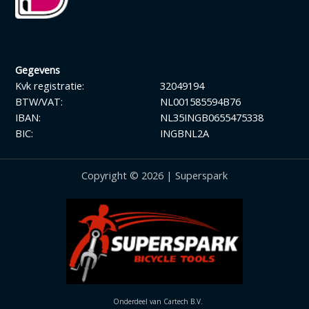
Gegevens
Kvk registratie:
32049194
BTW/VAT:
NL001585594B76
IBAN:
NL35INGB0655475338
BIC:
INGBNL2A
Copyright © 2026 | Superspark
Onderdeel van Cartech B.V.