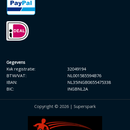
Gegevens
Kvk registratie:
32049194
BTW/VAT:
NL001585594B76
IBAN:
NL35INGB0655475338
BIC:
INGBNL2A
Copyright © 2026 | Superspark