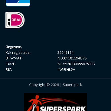
Gegevens
Kvk registratie:
32049194
BTW/VAT:
NL001585594B76
IBAN:
NL35INGB0655475338
BIC:
INGBNL2A
Copyright © 2026 | Superspark