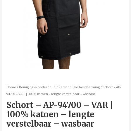
verstelbaar
-
wasbaar
aantal
Home
/
Reiniging & onderhoud
/
Persoonlijke bescherming
/ Schort – AP-
94700 – VAR | 100% katoen – lengte verstelbaar – wasbaar
Schort – AP-94700 – VAR |
100% katoen – lengte
verstelbaar – wasbaar