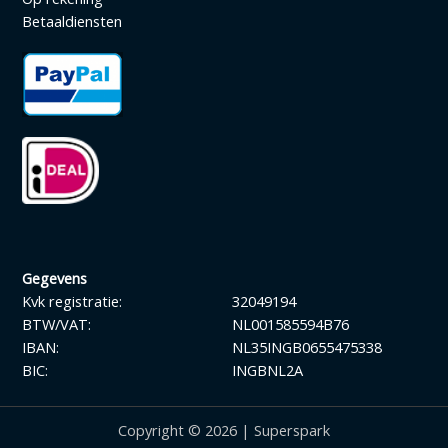
Betaaldiensten
Gegevens
Kvk registratie:
32049194
BTW/VAT:
NL001585594B76
IBAN:
NL35INGB0655475338
BIC:
INGBNL2A
Copyright © 2026 | Superspark