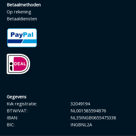
Betaalmethoden
Op rekening
Betaaldiensten
Gegevens
Kvk registratie:
32049194
BTW/VAT:
NL001585594B76
IBAN:
NL35INGB0655475338
BIC:
INGBNL2A