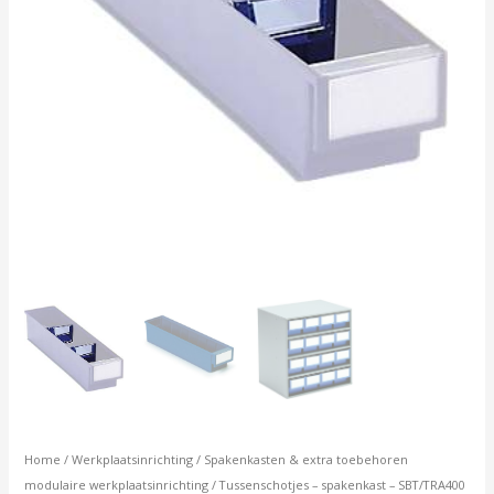
stuks
aantal
Home
/
Werkplaatsinrichting
/
Spakenkasten & extra toebehoren
modulaire werkplaatsinrichting
/ Tussenschotjes – spakenkast – SBT/TRA400