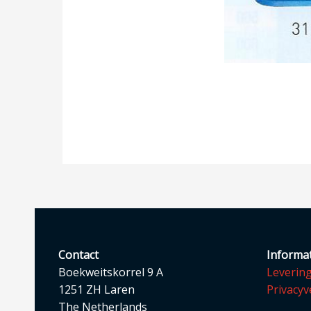
Contact
Informat
Boekweitskorrel 9 A
Leverin
1251 ZH Laren
Privacyv
The Netherlands