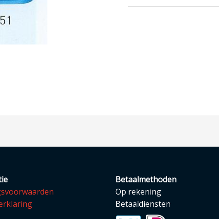
ie
Betaalmethoden
gsvoorwaarden
Op rekening
erklaring
Betaaldiensten