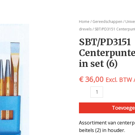
SBT/PD3151
Home
/
Gereedschappen
/
Univ
Centerpunten
drevels
/ SBT/PD3151 Centerpunte
en
SBT/PD3151
doorslagen
Centerpunte
in
set
in set (6)
(6)
aantal
€
36,00
Excl. BTW 
Toevoege
Assortiment van centerpu
beitels (2) in houder.