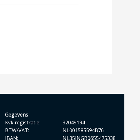
Gegevens
Kvk registratie:
32049194
BTW/VAT:
NL001585594B76
IBAN:
NL35INGB0655475338