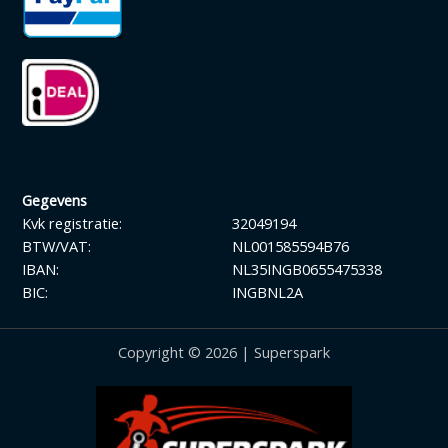
Gegevens
Kvk registratie:
32049194
BTW/VAT:
NL001585594B76
IBAN:
NL35INGB0655475338
BIC:
INGBNL2A
Copyright © 2026 | Superspark