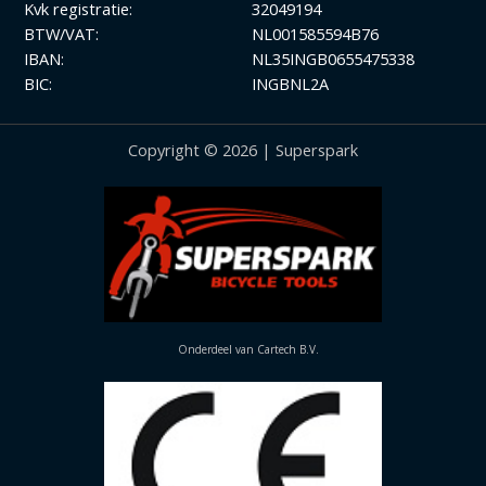
Kvk registratie:
32049194
BTW/VAT:
NL001585594B76
IBAN:
NL35INGB0655475338
BIC:
INGBNL2A
Copyright © 2026 | Superspark
Onderdeel van Cartech B.V.