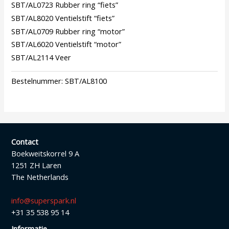
SBT/AL0723 Rubber ring “fiets”
SBT/AL8020 Ventielstift “fiets”
SBT/AL0709 Rubber ring “motor”
SBT/AL6020 Ventielstift “motor”
SBT/AL2114 Veer
Bestelnummer:
SBT/AL8100
Contact
Boekweitskorrel 9 A
1251 ZH Laren
The Netherlands
info@superspark.nl
+31 35 538 95 14
Informatie