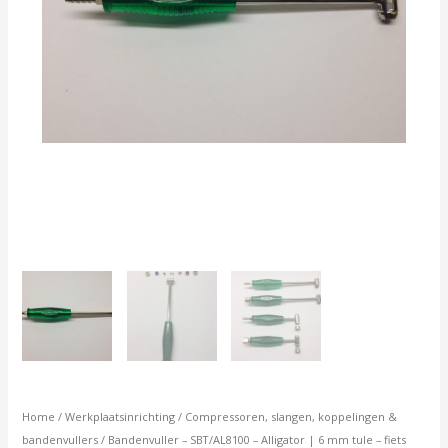
Schrader
+
NL/motor/auto
aantal
Home
/
Werkplaatsinrichting
/
Compressoren, slangen, koppelingen &
bandenvullers
/ Bandenvuller – SBT/AL8100 – Alligator | 6 mm tule – fiets