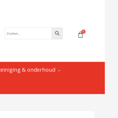
t.b.v.
Alligator
bandenvuller
aantal
Reiniging & onderhoud