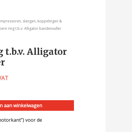
mpressoren, slangen, koppelingen &
re ring t.b.v. Alligator bandenvuller
t.b.v. Alligator
er
 VAT
n aan winkelwagen
motorkant”) voor de