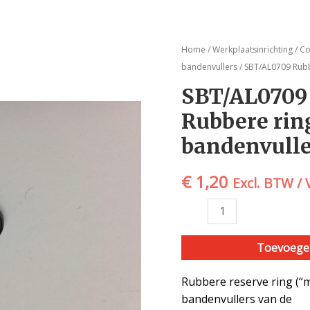
SBT/AL0709
Home
/
Werkplaatsinrichting
/
Co
Rubbere
bandenvullers
/ SBT/AL0709 Rubbe
ring
SBT/AL0709
t.b.v.
Rubbere ring 
Alligator
bandenvuller
bandenvull
aantal
€
1,20
Excl. BTW /
Toevoege
Rubbere reserve ring (“
bandenvullers van de