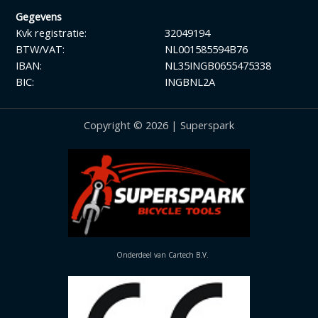
Gegevens
Kvk registratie:
32049194
BTW/VAT:
NL001585594B76
IBAN:
NL35INGB0655475338
BIC:
INGBNL2A
Copyright © 2026 | Superspark
Onderdeel van Cartech B.V.