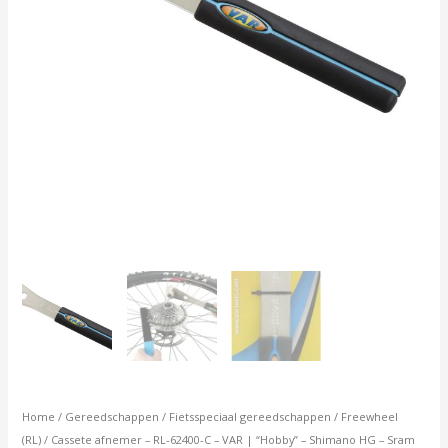
Shimano
HG
-
Sram
aantal
Home
/
Gereedschappen
/
Fietsspeciaal gereedschappen
/
Freewheel
(RL)
/ Cassete afnemer – RL-62400-C – VAR | “Hobby” – Shimano HG – Sram