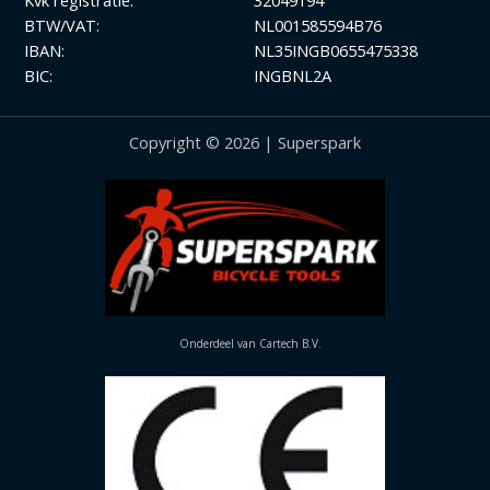
Kvk registratie:
32049194
BTW/VAT:
NL001585594B76
IBAN:
NL35INGB0655475338
BIC:
INGBNL2A
Copyright © 2026 | Superspark
Onderdeel van Cartech B.V.