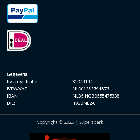
Gegevens
Kvk registratie:
32049194
BTW/VAT:
NL001585594B76
IBAN:
NL35INGB0655475338
BIC:
INGBNL2A
Copyright © 2026 | Superspark