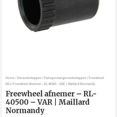
Home
/
Gereedschappen
/
Fietsspeciaal gereedschappen
/
Freewheel
(RL)
/ Freewheel afnemer – RL-40500 – VAR | Maillard Normandy
Freewheel afnemer – RL-
40500 – VAR | Maillard
Normandy