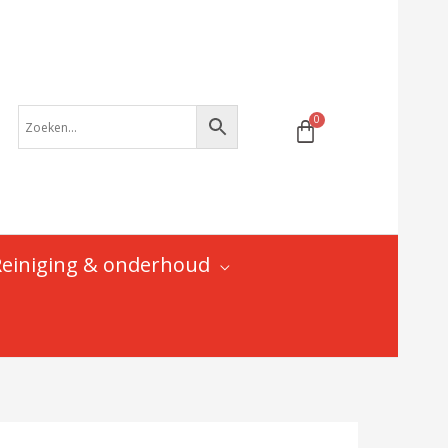
RL-
27000
-
VAR
|
9
-
10
-
11
speed
Reiniging & onderhoud
cassettes
-
aantal