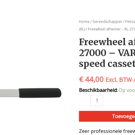
Freewheel
Home
/
Gereedschappen
/
Fiets
afnemer
(RL)
/ Freewheel afnemer – RL-270
-
Freewheel a
RL-
27000 – VAR 
27000
-
speed casse
VAR
|
€
44,00
Excl. BTW 
9
-
Beschikbaarheid:
Op voo
10
-
11
Toevoege
speed
cassettes
Zeer professionele free
-