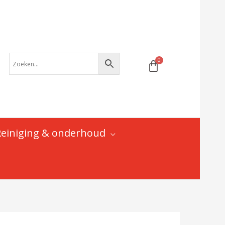
adapter
-
15
mm
"professional"
-
momentsleutel
-
PE-
65100
aantal
Reiniging & onderhoud