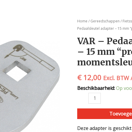
VAR
Home
/
Gereedschappen
/
Fiets
-
Pedaalsleutel adapter – 15 mm “
Pedaalsleutel
VAR – Pedaa
adapter
– 15 mm “pr
-
15
momentsleu
mm
"professional"
€
12,00
Excl. BTW 
-
momentsleutel
Beschikbaarheid:
Op voo
-
PE-
65100
Toevoege
aantal
Deze adapter is geschikt