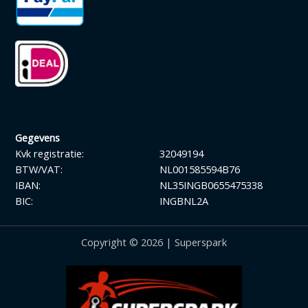
Gegevens
Kvk registratie:
32049194
BTW/VAT:
NL001585594B76
IBAN:
NL35INGB0655475338
BIC:
INGBNL2A
Copyright © 2026 | Superspark