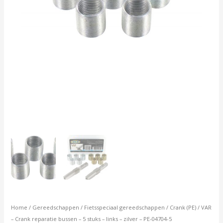
zilver
-
PE-
04704-
5
aantal
Home
/
Gereedschappen
/
Fietsspeciaal gereedschappen
/
Crank (PE)
/ VAR
– Crank reparatie bussen – 5 stuks – links – zilver – PE-04704-5