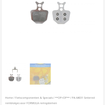
Home
/
Fietscomponenten & Specials
/
**OP=OP**
/ PA-64031 Sintered
remblokjes voor FORMULA remsystemen