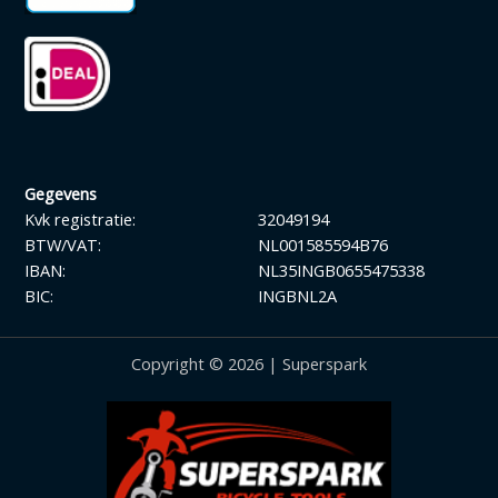
Gegevens
Kvk registratie:
32049194
BTW/VAT:
NL001585594B76
IBAN:
NL35INGB0655475338
BIC:
INGBNL2A
Copyright © 2026 | Superspark