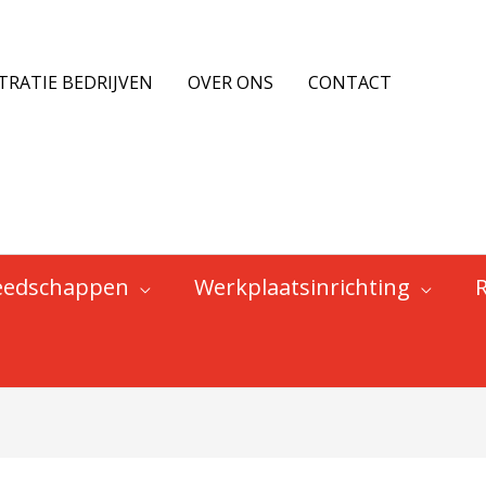
€ 9,00.
€ 4,50.
TRATIE BEDRIJVEN
OVER ONS
CONTACT
eedschappen
Werkplaatsinrichting