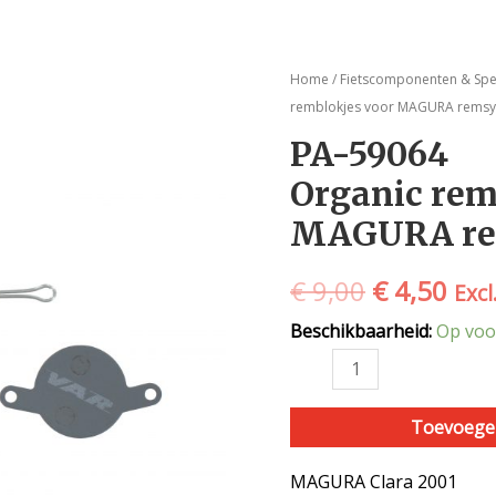
PA-
Oorspronk
Hui
Home
/
Fietscomponenten & Spe
59064
remblokjes voor MAGURA rems
prijs
prij
Organic
PA-59064
remblokjes
was:
is:
Organic rem
voor
€ 9,00.
€ 4,
MAGURA
MAGURA re
remsystemen
aantal
€
9,00
€
4,50
Excl
Beschikbaarheid:
Op voo
Toevoege
MAGURA Clara 2001