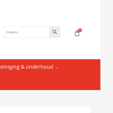
remblokjes
voor
MAGURA
remsystemen
aantal
Reiniging & onderhoud