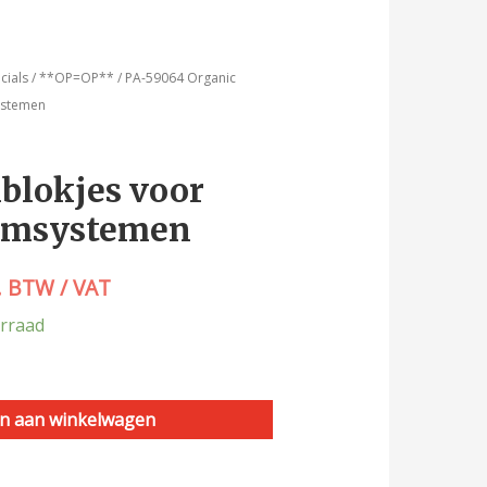
elijke
dige
cials
/
**OP=OP**
/ PA-59064 Organic
ystemen
s
blokjes voor
50.
msystemen
. BTW / VAT
rraad
n aan winkelwagen