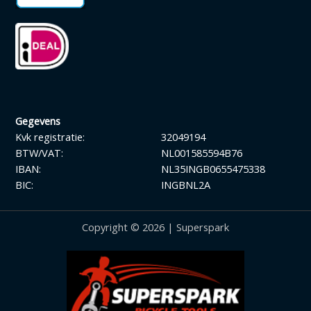
Gegevens
Kvk registratie:
32049194
BTW/VAT:
NL001585594B76
IBAN:
NL35INGB0655475338
BIC:
INGBNL2A
Copyright © 2026 | Superspark