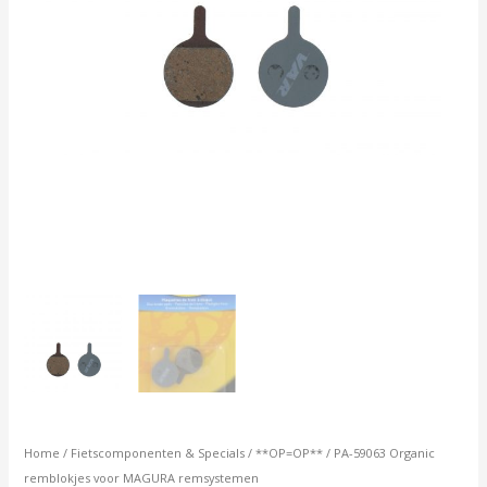
Home
/
Fietscomponenten & Specials
/
**OP=OP**
/ PA-59063 Organic
remblokjes voor MAGURA remsystemen