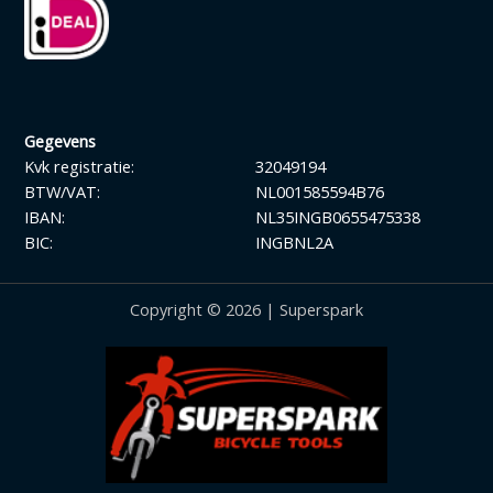
Gegevens
Kvk registratie:
32049194
BTW/VAT:
NL001585594B76
IBAN:
NL35INGB0655475338
BIC:
INGBNL2A
Copyright © 2026 | Superspark