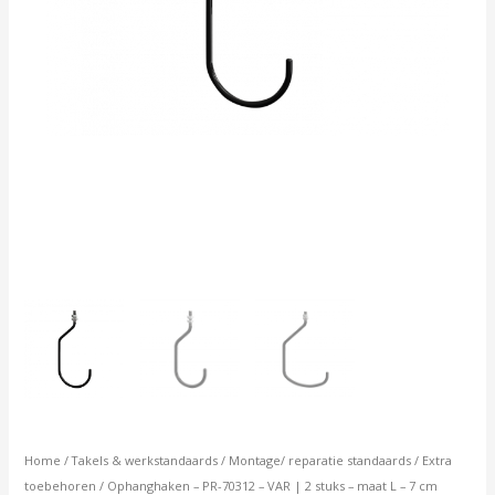
L
-
7
cm
aantal
Home
/
Takels & werkstandaards
/
Montage/ reparatie standaards
/
Extra
toebehoren
/ Ophanghaken – PR-70312 – VAR | 2 stuks – maat L – 7 cm