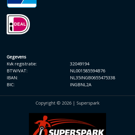
Gegevens
Kvk registratie:
32049194
BTW/VAT:
NL001585594B76
IBAN:
NL35INGB0655475338
BIC:
INGBNL2A
Copyright © 2026 | Superspark