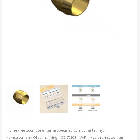
-
Hayes
-
10
stuks
aantal
Home
/
Fietscomponenten & Specials
/
Componenten hydr.
remsystemen
/ Olive – snijring – CO-72505 – VAR | Hydr. remsystemen –