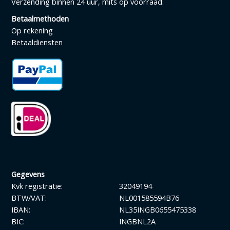
Verzending binnen 24 uur, mits op voorraad.
Betaalmethoden
Op rekening
Betaaldiensten
Gegevens
Kvk registratie:
32049194
BTW/VAT:
NL001585594B76
IBAN:
NL35INGB0655475338
BIC:
INGBNL2A