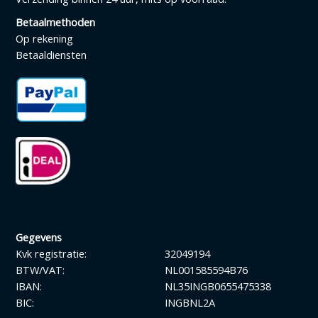
Betaalmethoden
Op rekening
Betaaldiensten
Gegevens
Kvk registratie:
32049194
BTW/VAT:
NL001585594B76
IBAN:
NL35INGB0655475338
BIC:
INGBNL2A