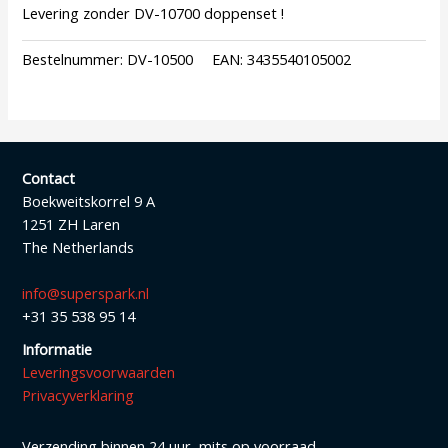
Levering zonder DV-10700 doppenset !
Bestelnummer:
DV-10500
EAN:
3435540105002
Contact
Boekweitskorrel 9 A
1251 ZH Laren
The Netherlands
info@superspark.nl
+31 35 538 95 14
Informatie
Leveringsvoorwaarden
Privacyverklaring
Verzending binnen 24 uur, mits op voorraad.