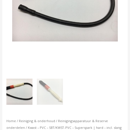
incl.
slang
aantal
Home
/
Reiniging & onderhoud
/
Reinigingsapparatuur & Reserve
onderdelen
/ Kwast – PVC – SBT/KWST-PVC – Superspark | hard – incl. slang