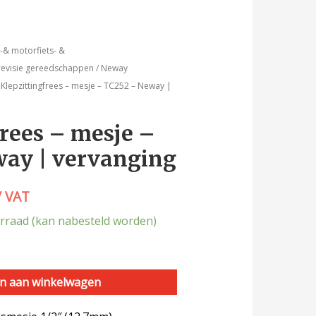
& motorfiets- &
evisie gereedschappen
/
Neway
 Klepzittingfrees – mesje – TC252 – Neway |
frees – mesje –
ay | vervanging
/ VAT
rraad (kan nabesteld worden)
n aan winkelwagen