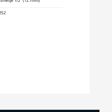
smesje 1/2″ (12.7mm)
252