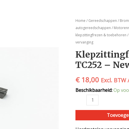
Klepzittingfrees
Home
/
Gereedschappen
/
Brom-
–
autogereedschappen
/
Motorenr
mesje
klepzittingfrezen & toebehoren
/
–
vervanging
TC252
Klepzitting
–
TC252 – New
Neway
|
vervanging
€
18,00
Excl. BTW 
aantal
Beschikbaarheid:
Op voo
Toevoege