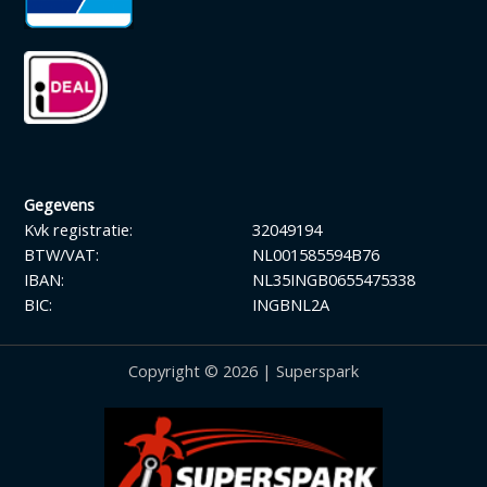
Gegevens
Kvk registratie:
32049194
BTW/VAT:
NL001585594B76
IBAN:
NL35INGB0655475338
BIC:
INGBNL2A
Copyright © 2026 | Superspark