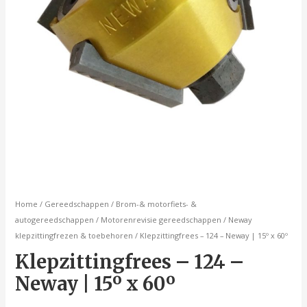
Home
/
Gereedschappen
/
Brom-& motorfiets- &
autogereedschappen
/
Motorenrevisie gereedschappen
/
Neway
klepzittingfrezen & toebehoren
/ Klepzittingfrees – 124 – Neway | 15º x 60º
Klepzittingfrees – 124 –
Neway | 15º x 60º