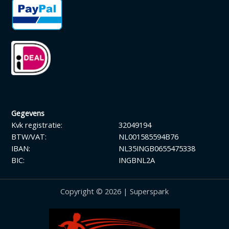
Gegevens
Kvk registratie:
32049194
BTW/VAT:
NL001585594B76
IBAN:
NL35INGB0655475338
BIC:
INGBNL2A
Copyright © 2026 | Superspark