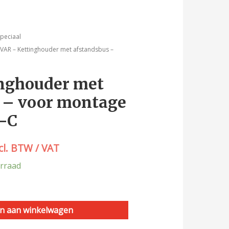
kelijke
idige
speciaal
 VAR – Kettinghouder met afstandsbus –
js
inghouder met
9,00.
 – voor montage
-C
cl. BTW / VAT
rraad
n aan winkelwagen