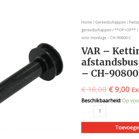
VAR
Oorspron
Hu
Home
/
Gereedschappen
/
Fiets
-
gereedschappen
/
**OP=OP**
/
prijs
pri
Kettinghouder
voor montage – CH-90800-C
met
was:
is:
VAR – Kett
afstandsbus
€ 18,00.
€ 
afstandsbus
-
voor
– CH-90800
montage
-
€
18,00
€
9,00
Ex
CH-
90800-
Beschikbaarheid:
Op voo
C
aantal
Toevoege