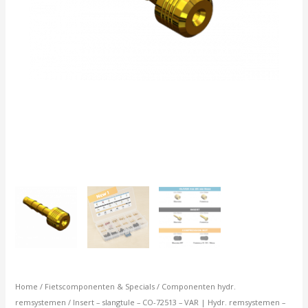
-
Magura
-
10
stuk
aantal
Home
/
Fietscomponenten & Specials
/
Componenten hydr.
remsystemen
/ Insert – slangtule – CO-72513 – VAR | Hydr. remsystemen –