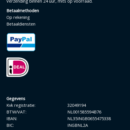
Verzending binnen 24 uur, mits op voorraad.
Betaalmethoden
Op rekening
Betaaldiensten
Gegevens
Kvk registratie:
32049194
BTW/VAT:
NL001585594B76
IBAN:
NL35INGB0655475338
BIC:
INGBNL2A